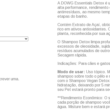
A DOWG Essentials Detox é um
alta performance, rendimento 
antirresíduos, ao mesmo temp
etapas do banho.
Contém Extrato de Açaí, obtid
rico em ativos antioxidantes. 
planta, reconhecida por sua a
O Shampoo Detox limpa profu
excessos de oleosidade, sujid
resíduos acumulados de outro
Secagem rápida.
Indicações: Para cães e gatos
Modo de usar:
Uso tópico. M
shampoo sobre todo o pêlo e 
crever uma.
com o Shampoo Vegan Detox, 
hidratação, deixando por 5 m
seu Pet estará pronto para se
**Rendimento Econômico: O sh
cada porção de shampoo você
água. Misture bem e estará pr