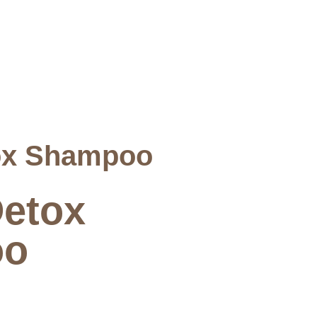
ox Shampoo
etox
oo