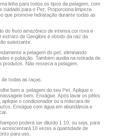
a linha para todos os tipos de pelagem, com
e cuidado para o Pet. Proporciona limpeza
o que promove hidratação durante todas as
o do fruto amazônico de intensa cor roxa e
O extrato de Gengibre é obtido da raiz da
ção suavizante.
ndamente a pelagem do pet, eliminando
ades e poluição. Também auxilia na retirada de
s produtos. Não resseca a pelagem.
 de todas as raças.
olhe bem a pelagem do seu Pet. Aplique o
massageie bem. Enxágue. Após lavar os pêlos
aplique o condicionador ou a máscara de
inutos. Enxágue com água em abundância e
car.
ampoo poderá ser diluído 1:10, ou seja, para
 acrescentará 10 vezes a quantidade de
onto para uso.