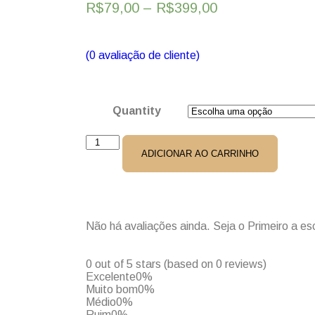
R$
79,00
–
R$
399,00
(
0
avaliação de cliente)
Quantity
ADICIONAR AO CARRINHO
Não há avaliações ainda. Seja o Primeiro a es
0 out of 5 stars (based on 0 reviews)
Excelente
0%
Muito bom
0%
Médio
0%
Ruim
0%